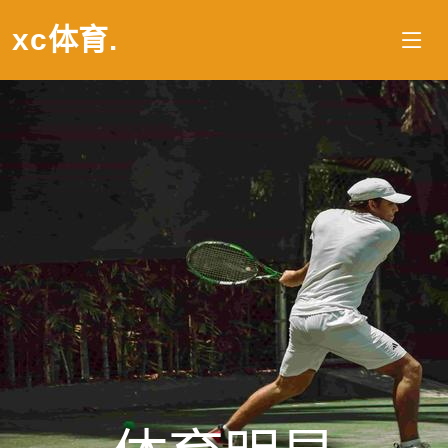
xc体育
.