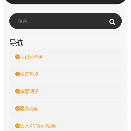
导航
认识xc体育
体育热点
体育明星
服务方向
加入XCSport官网