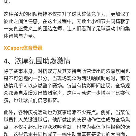
功。
这种强大的团队精神不仅提升了球队整体竞争力，更加深了
彼此之间信任感。在这个过程中，无数个小细节共同铸就了
一支真正意义上的团结之师，让人们看到了足球运动中的集
体智慧与力量。
XCsport体育登录
4、浓厚氛围助燃激情
除了赛事本身，对抗双方及其支持者所营造出的浓厚氛围也
是不可忽视的一部分。当现场观众为两队呐喊助威时，那份
热情几乎可以点燃整个赛场。每当有精彩瞬间出现，全场观
众都会自发爆发出热烈掌声，这种互动进一步增强了比赛气
氛，也让球员们倍感振奋。
此外，各种庆祝活动也为赛事增添不少亮点。例如，当某位
球员打入关键进球后，他所做出的庆祝动作往往成为全场焦
点，不仅引起现场观众欢呼雀跃，也成为媒体争相报道的话
题。这些元素共同构成了一幅生动而富有感染力的大画面，