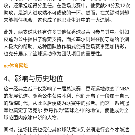
攻，还承担起得分重任。在整场比赛中，他贡献24分及12次
助攻，是湖人进攻端不可或缺的一环。然而，在关键时刻却
未能抓住机会，这也成了他职业生涯中的一大遗憾。
此外，两支球队还有许多其他优秀球员共同参与其中。例如
皮蓬为公牛提供了稳定支持，而拉塞尔则是在防守端给予湖
人极大的帮助。这种团队协作模式使得整场赛事更加精彩，
也充分展示了篮球运动作为团队项目的重要性。
xc体育网址
4、影响与历史地位
这一经典之战不仅影响了一届总决赛，更深远地改变了NBA
的发展轨迹。随着公牛获得胜利，他们开启了一段属于自己
的辉煌时代，从此以后便成为联赛中的强者。而这一系列冠
军也奠定了迈克尔·乔丹作为“篮球之神”的地位，使他成为全
球范围内家喻户晓的人物。
同时，这场比赛也促使其他球队意识到必须进行变革才能适