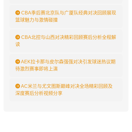
CBA季后赛北京队与广厦队经典对决回顾展现
篮球魅力与激情碰撞
CBA北控与山西对决精彩回顾赛后分析全程解
读
AEK拉卡那与皮尔森强强对决引发球迷热议期
待激烈赛事即将上演
AC米兰与尤文图斯巅峰对决全场精彩回顾及
深度赛后分析视频分享