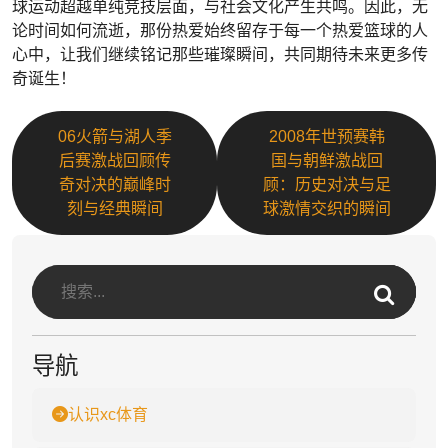
球运动超越单纯竞技层面，与社会文化产生共鸣。因此，无
论时间如何流逝，那份热爱始终留存于每一个热爱篮球的人
心中，让我们继续铭记那些璀璨瞬间，共同期待未来更多传
奇诞生！
06火箭与湖人季
2008年世预赛韩
后赛激战回顾传
国与朝鲜激战回
奇对决的巅峰时
顾：历史对决与足
刻与经典瞬间
球激情交织的瞬间
导航
认识xc体育