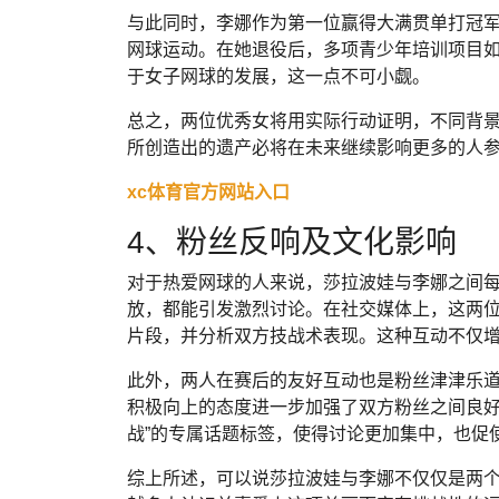
与此同时，李娜作为第一位赢得大满贯单打冠
网球运动。在她退役后，多项青少年培训项目
于女子网球的发展，这一点不可小觑。
总之，两位优秀女将用实际行动证明，不同背
所创造出的遗产必将在未来继续影响更多的人
xc体育官方网站入口
4、粉丝反响及文化影响
对于热爱网球的人来说，莎拉波娃与李娜之间
放，都能引发激烈讨论。在社交媒体上，这两
片段，并分析双方技战术表现。这种互动不仅
此外，两人在赛后的友好互动也是粉丝津津乐
积极向上的态度进一步加强了双方粉丝之间良好
战”的专属话题标签，使得讨论更加集中，也促
综上所述，可以说莎拉波娃与李娜不仅仅是两