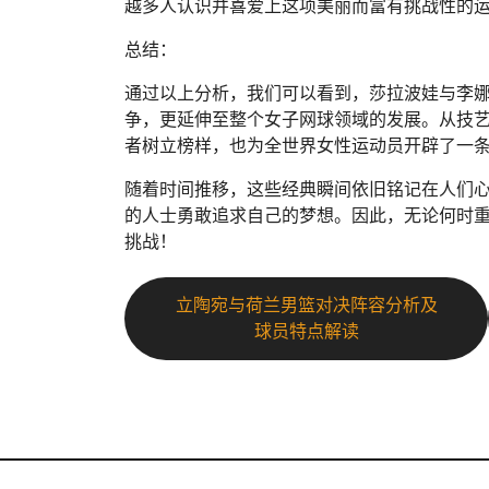
越多人认识并喜爱上这项美丽而富有挑战性的
总结：
通过以上分析，我们可以看到，莎拉波娃与李
争，更延伸至整个女子网球领域的发展。从技
者树立榜样，也为全世界女性运动员开辟了一
随着时间推移，这些经典瞬间依旧铭记在人们
的人士勇敢追求自己的梦想。因此，无论何时
挑战！
立陶宛与荷兰男篮对决阵容分析及
球员特点解读