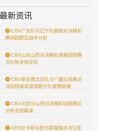
最新资讯
CBA广东队与辽宁队巅峰对决精彩
瞬间回顾及战术分析
CBA山东山西对决精彩直播回顾赛
况分析全程呈现
CBA季后赛北京队与广厦队经典对
决回顾展现篮球魅力与激情碰撞
CBA北控与山西对决精彩回顾赛后
分析全程解读
AEK拉卡那与皮尔森强强对决引发