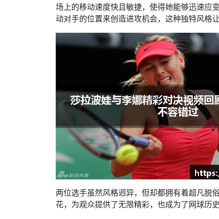
场上的移动速度快且敏捷，使得她能够迅速应
动对手的位置来创造进攻机会，这种独特风格
两位选手虽然风格迥异，但却都拥有着超凡脱
花，为观众提供了无限精彩，也成为了网球历