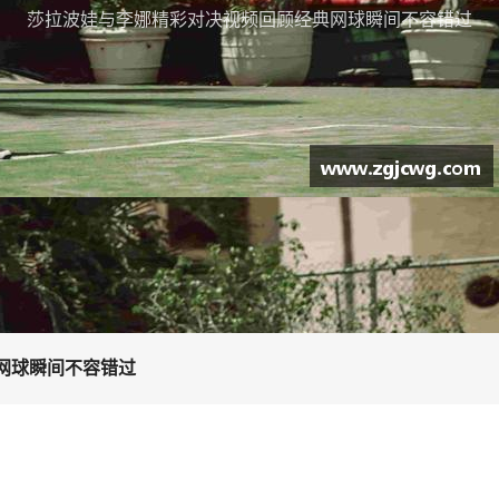
莎拉波娃与李娜精彩对决视频回顾经典网球瞬间不容错过
网球瞬间不容错过