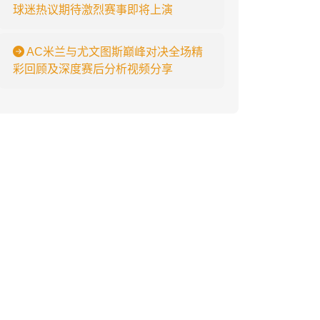
球迷热议期待激烈赛事即将上演
AC米兰与尤文图斯巅峰对决全场精
彩回顾及深度赛后分析视频分享