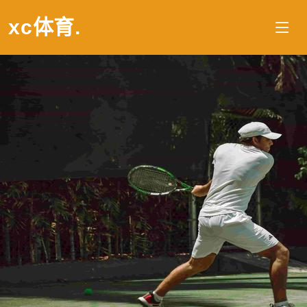
xc体育
.