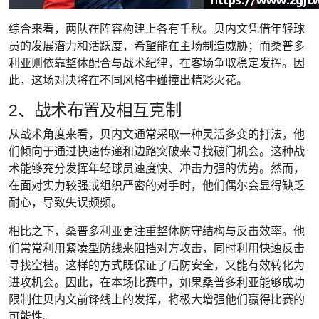
综合来看，两队在阵容构建上各有千秋。贝内文凭借年轻球
员的发展潜力和活跃度，希望能在主场制造威胁；而桑普多
利亚则依靠整体配合与战术纪律，在客场争取稳定发挥。因
此，这场对决将在不同风格中碰撞出精彩火花。
2、战术布置及相互克制
从战术角度来看，贝内文通常采取一种灵活多变的打法，他
们倾向于通过快速传递和边路突破来寻找破门机会。这种战
术能够充分发挥年轻球员速度快、冲击力强的优势。然而，
在面对实力较强或组织严密的对手时，他们偶尔会显得缺乏
耐心，导致失误频频。
相比之下，桑普多利亚更注重整体防守结构与反击效率。他
们常常利用紧凑型防线来阻挡对方攻击，同时利用快速反击
寻找空档。这样的方式既保证了后防安全，又能有效转化为
进攻机会。因此，在本场比赛中，如果桑普多利亚能够成功
限制住贝内文前锋线上的发挥，将极大增强他们赢得比赛的
可能性。