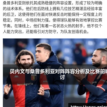
桑普多利亚则依托其成熟稳健的阵容设置，形成了较为明确
的战术体系。他们在后防线上拥有几位技艺精湛且经验丰富
的后卫，这使得他们在面对快速反击时能保持一定程度上的
稳定。同时，中场控制力强，使得球队能够有效地掌控比赛
节奏。在锋线上，他们有着一名状态火热的射手，他不仅个
人能力突出，还能吸引对方防守，为队友创造机会。