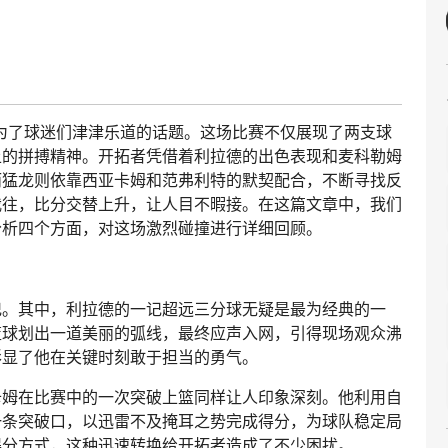
成为了球迷们津津乐道的话题。这场比赛不仅展现了两支球
上的拼搏精神。开拓者凭借着利拉德的出色表现和麦科勒姆
而猛龙则依靠西亚卡姆和范弗利特的默契配合，不断寻找反
我往，比分交替上升，让人目不暇接。在这篇文章中，我们
分析四个方面，对这场激烈碰撞进行详细回顾。
记。其中，利拉德的一记超远三分球无疑是最为经典的一
篮球划出一道美丽的弧线，最终应声入网，引得现场观众沸
彰显了他在关键时刻敢于担当的勇气。
卡姆在比赛中的一次突破上篮同样让人印象深刻。他利用自
一条突破口，以迅雷不及掩耳之势完成得分，为球队稳定局
得分方式，这种迅速转换给开拓者造成了不少困扰。