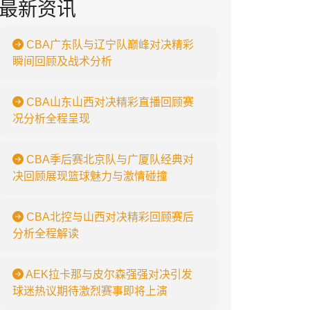
最新资讯
CBA广东队与辽宁队巅峰对决精彩
瞬间回顾及战术分析
CBA山东山西对决精彩直播回顾赛
况分析全程呈现
CBA季后赛北京队与广厦队经典对
决回顾展现篮球魅力与激情碰撞
CBA北控与山西对决精彩回顾赛后
分析全程解读
AEK拉卡那与皮尔森强强对决引发
球迷热议期待激烈赛事即将上演