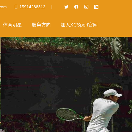
|
com
15914288312
体育明星
服务方向
加入XCSport官网
回顾