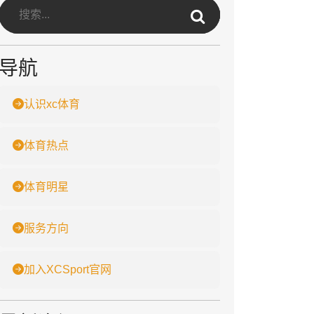
导航
认识xc体育
体育热点
体育明星
服务方向
加入XCSport官网