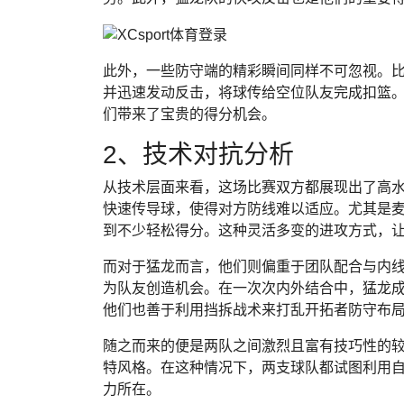
此外，一些防守端的精彩瞬间同样不可忽视。
并迅速发动反击，将球传给空位队友完成扣篮
们带来了宝贵的得分机会。
2、技术对抗分析
从技术层面来看，这场比赛双方都展现出了高
快速传导球，使得对方防线难以适应。尤其是
到不少轻松得分。这种灵活多变的进攻方式，
而对于猛龙而言，他们则偏重于团队配合与内
为队友创造机会。在一次次内外结合中，猛龙
他们也善于利用挡拆战术来打乱开拓者防守布
随之而来的便是两队之间激烈且富有技巧性的
特风格。在这种情况下，两支球队都试图利用
力所在。