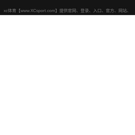
xc体育【www.XCsport.com】提供官网、登录、入口、官方、网站、
平台、网址、网页版、手机版、最新地址、APP下载于一体的现代化
综合企业,将秉承以客户至上的宗旨,自成立以来,深受广大用户信赖。
社交平台
导航
认识xc体育
体育热点
体育明星
服务方向
加入XCSport官网