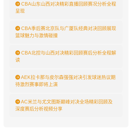
CBA山东山西对决精彩直播回顾赛况分析全程
呈现
CBA季后赛北京队与广厦队经典对决回顾展现
篮球魅力与激情碰撞
CBA北控与山西对决精彩回顾赛后分析全程解
读
AEK拉卡那与皮尔森强强对决引发球迷热议期
待激烈赛事即将上演
AC米兰与尤文图斯巅峰对决全场精彩回顾及
深度赛后分析视频分享