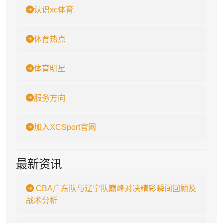
认识xc体育
体育热点
体育明星
服务方向
加入XCSport官网
最新资讯
CBA广东队与辽宁队巅峰对决精彩瞬间回顾及
战术分析