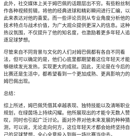
此外，社交媒体上关于姆巴佩的话题层出不穷。有些粉丝制
作各种视频剪辑，将他的经典进球和精彩瞬间进行汇编，以
此来表达对他的喜爱。而一些评论员则从专业角度分析他的
技术特点与战术价值，为广大观众提供更深入的信息。这种
热议氛围，不仅提升了他的知名度，也激励着更多年轻人追
逐足球梦想。
尽管来自不同背景与文化的人们对姆巴佩都有各自不同看
法，但可以确定的是，他们心底里都期望着这位年轻天才能
够继续发光发热，实现更大的成就。因此，无论是在今后的
比赛还是生活中，都希望看到一个更加成熟、更具影响力的
姆巴佩出现。
总结：
综上所述，姆巴佩凭借其卓越表现、独特技能以及清晰职业
规划，在绿茵场上持续闪耀。他所展现出的才能令无数人赞
叹，同时也引起广泛讨论。面对外界对他未来发展的种种猜
测，可以说，无论走向何方，这位年轻天才都会始终坚持自
己的足球梦想，全心全意投入到每一场比赛当中去。