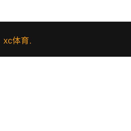
xc体育
.
xc体育【www.XCsport.com】提供官网、登录、入口、官方、网站、
平台、网址、网页版、手机版、最新地址、APP下载于一体的现代化
综合企业,将秉承以客户至上的宗旨,自成立以来,深受广大用户信赖。
社交平台
导航