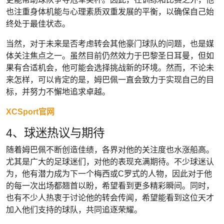
也注重身体机能与心理素质双重发展的平衡，以确保自己始
终处于最佳状态。
当然，对于未来是否考虑转会其他豪门球队的问题，也是媒
体关注焦点之一。虽然目前仍然效力于巴黎圣日耳曼，但如
果有合适机会，他可能会选择挑战新的环境。然而，不论未
来怎样，可以肯定的是，姆巴佩一直会致力于实现自己的目
标，并努力不懈地追求卓越。
XCSport官网
4、球迷热议与期待
随着姆巴佩不断创造佳绩，各界对他的关注度也水涨船高。
尤其是广大的足球迷们，对他的表现充满期待。不少球迷认
为，他有潜力成为下一个梅西或C罗式的人物，因此对于他
的每一次出场都翘首以盼，希望看到更多精彩瞬间。同时，
也有不少人热衷于讨论他的转会传闻，希望能看到这位天才
加入他们支持的球队，共同追逐荣耀。