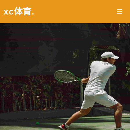
xc体育
.