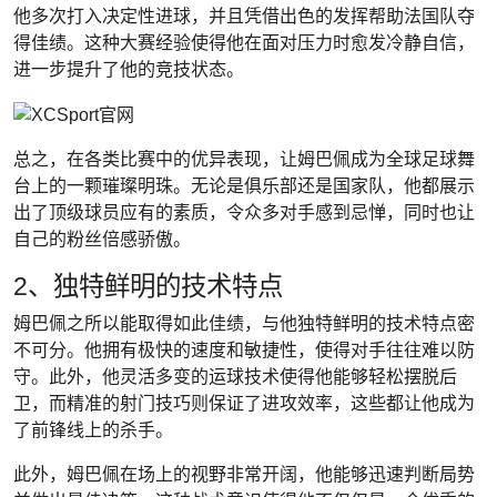
他多次打入决定性进球，并且凭借出色的发挥帮助法国队夺
得佳绩。这种大赛经验使得他在面对压力时愈发冷静自信，
进一步提升了他的竞技状态。
总之，在各类比赛中的优异表现，让姆巴佩成为全球足球舞
台上的一颗璀璨明珠。无论是俱乐部还是国家队，他都展示
出了顶级球员应有的素质，令众多对手感到忌惮，同时也让
自己的粉丝倍感骄傲。
2、独特鲜明的技术特点
姆巴佩之所以能取得如此佳绩，与他独特鲜明的技术特点密
不可分。他拥有极快的速度和敏捷性，使得对手往往难以防
守。此外，他灵活多变的运球技术使得他能够轻松摆脱后
卫，而精准的射门技巧则保证了进攻效率，这些都让他成为
了前锋线上的杀手。
此外，姆巴佩在场上的视野非常开阔，他能够迅速判断局势