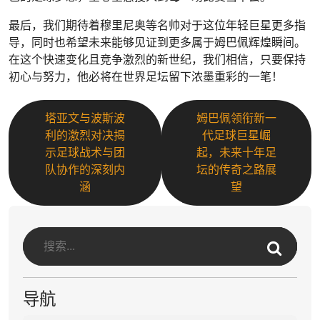
最后，我们期待着穆里尼奥等名帅对于这位年轻巨星更多指
导，同时也希望未来能够见证到更多属于姆巴佩辉煌瞬间。
在这个快速变化且竞争激烈的新世纪，我们相信，只要保持
初心与努力，他必将在世界足坛留下浓墨重彩的一笔！
塔亚文与波斯波
姆巴佩领衔新一
利的激烈对决揭
代足球巨星崛
示足球战术与团
起，未来十年足
队协作的深刻内
坛的传奇之路展
涵
望
导航