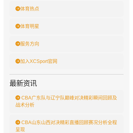
体育热点
体育明星
服务方向
加入XCSport官网
最新资讯
CBA广东队与辽宁队巅峰对决精彩瞬间回顾及
战术分析
CBA山东山西对决精彩直播回顾赛况分析全程
呈现