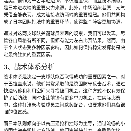
建英。他作为一名年轻边锋，不仅速度快，而且技术细腻，
是日本进攻端的重要火力来源。此外，中场组织者原口元气
凭借全能表现，成为连接攻防两端的重要枢纽。他们共同构
成了日本团队打法中的重要环节，使得整个阵容更加协调。
通过对这两支球队关键球员表现的观察，我们可以发现，尽
管各自风格有所不同，但都有能力左右比赛结果。然而，由
于个人状态受多种因素影响，因此如何保持稳定发挥将是决
定最终胜负的重要因素。
3、战术体系分析
战术体系是决定一支球队能否取得成功的重要因素之一。对
于巴拉圭来说，他们常常采取的是稳固防守反击战术，通过
快速转移和利用空间来寻找破门机会。这种方式不仅有效保
护了后防线，同时也让前锋有更多单刀机会。在实际比赛
中，这种打法既考验球员之间默契配合，也要求他们具备很
强的位置感。
而日本队则倾向于以高压逼抢和控球为主导，通过流畅的小
范围传递来撕扯对方防线。他们崇尚快节奏、高质量传接