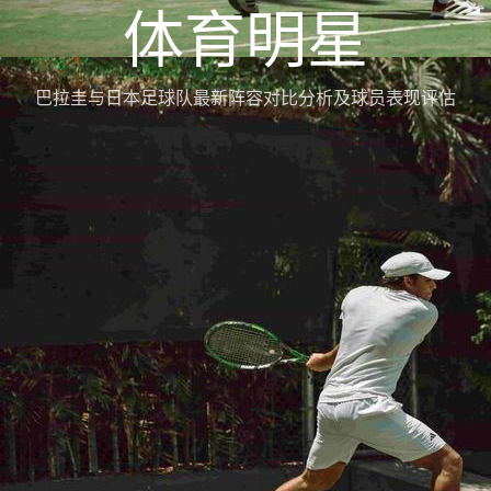
体育明星
巴拉圭与日本足球队最新阵容对比分析及球员表现评估