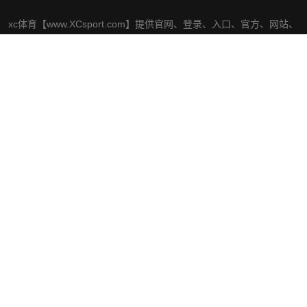
xc体育【www.XCsport.com】提供官网、登录、入口、官方、网站、
平台、网址、网页版、手机版、最新地址、APP下载于一体的现代化
综合企业,将秉承以客户至上的宗旨,自成立以来,深受广大用户信赖。
社交平台
导航
认识xc体育
体育热点
体育明星
服务方向
加入XCSport官网