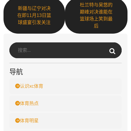
杜兰特与吴悠的
新疆与辽宁对决
巅峰对决谁能在
在即11月13日篮
篮球场上笑到最
球盛宴引发关注
后
导航
认识xc体育
体育热点
体育明星