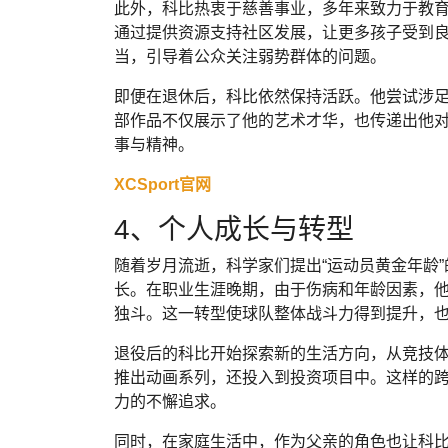
此外，科比热衷于慈善事业，多年来致力于教育
通过提供资源支持社区发展，让更多孩子受到
当，引导着公众关注弱势群体的问题。
即便在退休后，科比依然保持活跃。他尝试涉
部作品不仅展示了他的艺术才华，也传递出他
事与精神。
XCSport官网
4、个人成长与转型
随着岁月流逝，科学家们提出“运动员黄金年龄
长。在职业生涯晚期，由于伤病和年龄因素，
独斗。这一转型使球队整体战斗力得到提升，
退役后的科比开始探索新的生活方向，从竞技
推出动画系列，还投入到投资项目中。这样的
力的不懈追求。
同时，在家庭生活中，作为父亲的角色也让科