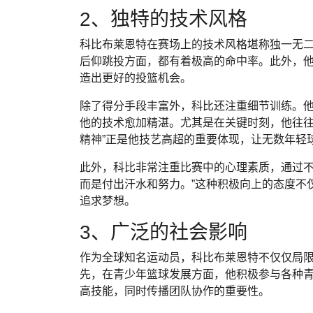
2、独特的技术风格
科比布莱恩特在赛场上的技术风格堪称独一无
后仰跳投方面，都有着极高的命中率。此外，
造出更好的投篮机会。
除了得分手段丰富外，科比还注重细节训练。
他的技术愈加精湛。尤其是在关键时刻，他往往
精神”正是他技艺高超的重要体现，让无数年轻
此外，科比非常注重比赛中的心理素质，通过不
而是付出汗水和努力。”这种积极向上的态度不
追求梦想。
3、广泛的社会影响
作为全球知名运动员，科比布莱恩特不仅仅局
先，在青少年篮球发展方面，他积极参与各种
高技能，同时传播团队协作的重要性。