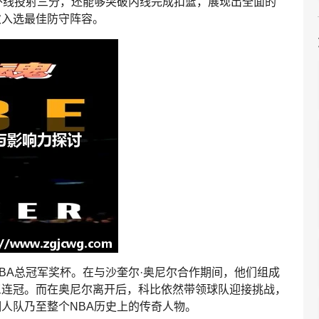
外线投射三分，还能够突破内线完成扣篮，展现出全面的
次入选最佳防守阵容。
BA总冠军奖杯。在与沙奎尔·奥尼尔合作期间，他们组成
三连冠。而在奥尼尔离开后，科比依然带领球队迎接挑战，
人队乃至整个NBA历史上的传奇人物。