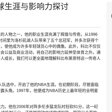
球生涯与影响力探讨
的人物之一，他的职业生涯充满了辉煌与传奇。从1996
年的时间里为洛杉矶湖人队带来了五个总冠军，并多次获得个
求，使他成为许多年轻球员心中的偶像。此外，科比不仅仅
社会公益及商业活动，将自己的影响力延伸至体育之外。通
个人成长，我们可以更全面地理解科比布莱恩特这一传奇人
湖人队选中，开启了他的NBA生涯。在初期阶段，尽管面临
头角。1997年，他便成为NBA历史上最年轻的全明星
。他在2006年对阵多伦多猛龙队时狂砍81分，这一纪