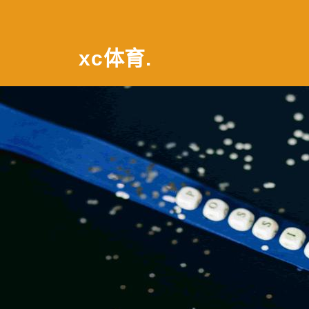
xc体育
.