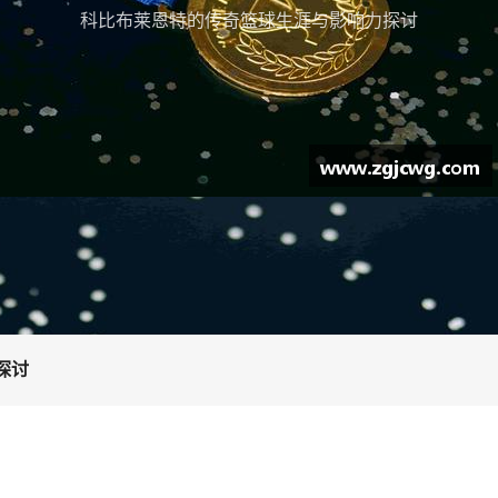
科比布莱恩特的传奇篮球生涯与影响力探讨
探讨