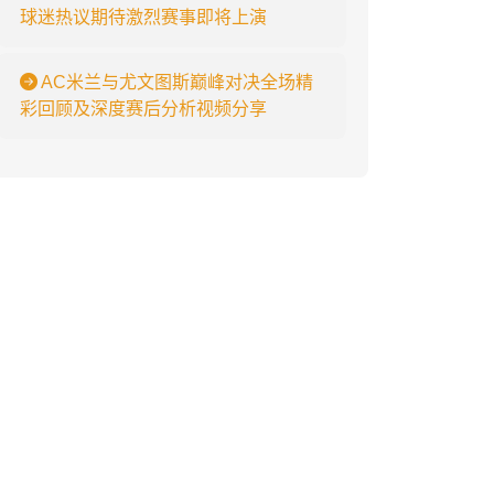
球迷热议期待激烈赛事即将上演
AC米兰与尤文图斯巅峰对决全场精
彩回顾及深度赛后分析视频分享