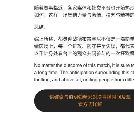
随着赛事临近，各家媒体和社交平台也开始热
如何，这样一场集结力量与激情、技艺与精神的
总结：
综上所述，都灵迎战德布雷塞尼不仅是一場简
绿茵场上，每一个进攻、防守甚至失误，都代
以千计身处看台上的观众共同参与的一次狂欢盛
No matter the outcome of this match, it is sure 
a long time. The anticipation surrounding this c
thrilling, and above all, uniting people from diffe
诺维奇与伯明翰精彩对决直播时间及观
看方式详解