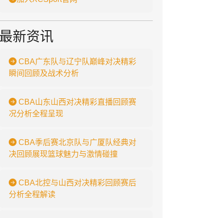
最新资讯
CBA广东队与辽宁队巅峰对决精彩
瞬间回顾及战术分析
CBA山东山西对决精彩直播回顾赛
况分析全程呈现
CBA季后赛北京队与广厦队经典对
决回顾展现篮球魅力与激情碰撞
CBA北控与山西对决精彩回顾赛后
分析全程解读