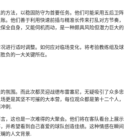
慎的方法，以稳固防守为首要任务。他们可能采用五后卫阵
入账。他们善于利用快速前插与精准长传来打乱对方节奏，
能保全自身，又能伺机而动，是一种颇具风险但潜力巨大的
情况进行适时调整。如何应对临场变化，将考验教练组及球
赛胜负的一大关键所在。
烈的氛围。而此次都灵迎战德布雷塞尼，无疑吸引了众多忠
主场更是其坚不可摧的大本营，每位观众都是第十二个人，
冲刺.
而言，这也是一次难得的大聚会。他们将在客队看台上展示
弃，并希望看到自己喜爱的球队创造佳绩。这种情感在瞬间
斓的人文背景.