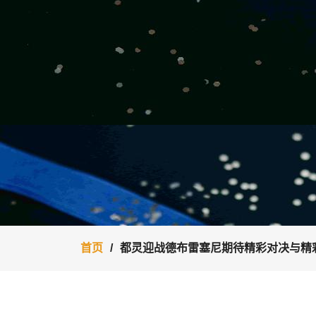
首页
都灵迎战德布雷塞尼期待精彩对决与精