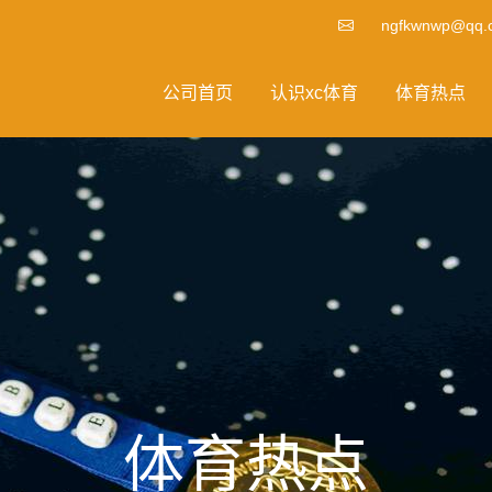
ngfkwnwp@qq.
公司首页
认识xc体育
体育热点
体育热点