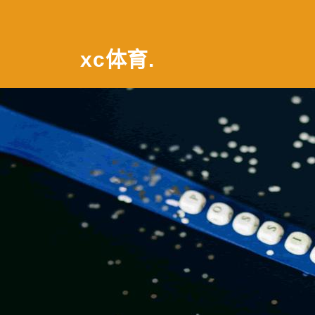
xc体育
.