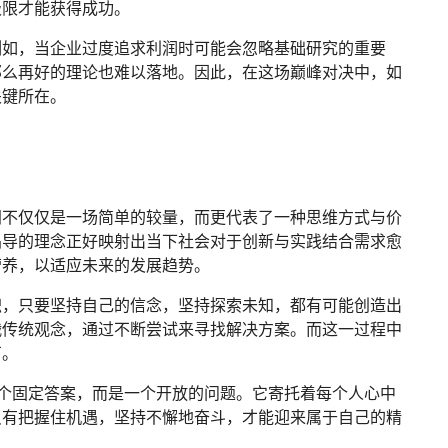
极限才能获得成功。
例如，当企业过度追求利润时可能会忽略基础研究的重要
那么再好的理论也难以落地。因此，在这场巅峰对决中，如
关键所在。
间不仅仅是一场简单的较量，而更代表了一种思维方式与价
倡导的理念正好映射出当下社会对于创新与实践结合需求愈
营养，以适应未来的发展趋势。
职，只要坚持自己的信念，坚持探索未知，都有可能创造出
战传统观念，通过不断尝试来寻找解决方案。而这一过程中
石。
一个固定答案，而是一个开放的问题。它寄托着每个人心中
只有把握住机遇，坚持不懈地奋斗，才能迎来属于自己的精