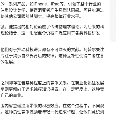
系列产品，如iPhone、iPad等，引领了整个行业的
且注重设计美学，使得消费者产生强烈认同感。阿普尔通过
促使其他公司跟随其脚步，提高整体行业水平。
成就。他提出的相对论颠覆了传统物理学理论，为后来的科
与理论结合，这一思想至今仍被广泛应用于各类科技研发
，他们对于推动科技进步都有不可磨灭的贡献。阿普尔关注
则专注于揭示自然界背后的规律。这种互补性使得二者在各
会的发展。
们之间却存在着某种程度上的竞争关系。在商业化迅猛发展
坦拿则更倾向于追求纯粹知识探索。在一定程度上，这种竞
进自己的事业。
范围内智慧碰撞所带来的积极效应。在这个过程中，不同观
生。这种良性竞争激励着年轻一代追求卓越，让他们意识到