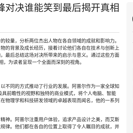
峰对决谁能笑到最后揭开真相
中的较量，分析两位杰出人物在各自领域的成就和影响力。
人物的背景及成长经历，接着讨论他们各自在技术与创新上
响，最后总结这场对决所带来的启示与意义。通过这些方面
真相，为读者呈现一个全面而深刻的视角。
自以不同的方式推动了行业的发展。阿普尔作为一家全球知
极具前瞻性的视野和独特的商业模式，将个人电脑、智能
其在物理学和科技研发领域的卓越表现而闻名，他的一系列
新精神。阿普尔注重用户体验，追求产品设计之美，而艾斯
然规律。他们都在各自的位置上取得了令人瞩目的成就，并