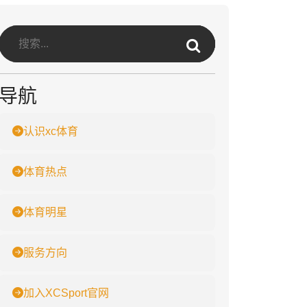
导航
认识xc体育
体育热点
体育明星
服务方向
加入XCSport官网