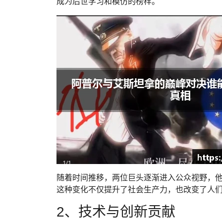
成为后世学习和模仿的榜样。
随着时间推移，两位巨头逐渐进入公众视野，
这种变化不仅提升了社会生产力，也改变了人
2、技术与创新贡献