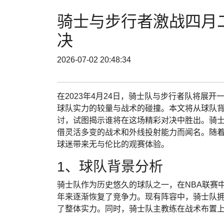
骑士与步行者激战四月
决
2026-07-02 20:48:34
在2023年4月24日，骑士队与步行者队将展
球队实力的较量与战术的碰撞。本文将从球队
讨，试图揭示谁将在这场精彩对决中胜出。骑
借灵活多变的战术和外线投射能力而闻名。随
球迷带来无与伦比的观赛体验。
1、球队背景分析
骑士队作为历史悠久的球队之一，在NBA联赛
年来逐渐恢复了竞争力。现有阵容中，骑士队
了整体实力。同时，骑士队主教练在战术布置