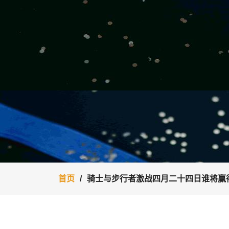
首页
骑士与步行者激战四月二十四日谁将赢