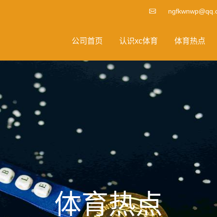
ngfkwnwp@qq.
公司首页
认识xc体育
体育热点
体育热点