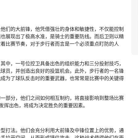
是他们的大前锋，他凭借强壮的身体和敏捷性，不仅能控制
端也展现出了极高水准，是骑士的重要防线。而后卫则以精
定着比赛节奏，对于步行者而言是一个必须重点盯防的人
。其中，一号位控卫具备出色的组织能力和三分投射技巧，
他球员，并创造出良好的投篮机会。此外，步行者的一名锋
他成为了球队反击时的重要武器，也常常是比赛中的关键得
的一部分，他们之间如何相互制约，将直接影响到整场比赛
否发挥出色，将成为决定胜负的重要因素。
合型打法。他们会充分利用大前锋及中锋位置上的优势，通
投手拉开空间，从而形成错位攻击。这种战术使得他们在面