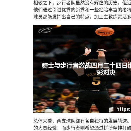
相较之下，步行者队虽然没有辉煌的历史，但
他们通过引进优秀的新秀和一些经验丰富的老
球员都能发挥出自己的特点，加上主教练灵活
总体来看，两支球队都有各自独特的发展轨迹
的大赛经验，而步行者则希望通过拼搏精神打