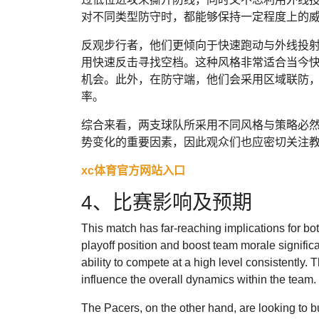
对不同类型防守时，都能够保持一定程度上的
反观步行者，他们更倾向于快速跑动与外线投
用快速反击寻找空档。这种风格非常适合当今
机会。此外，在防守端，他们会采用区域联防
率。
综合来看，两支球队所采用不同风格与策略必
势变化的重要因素，因此观众们也应密切关注
xc体育官方网站入口
4、比赛影响及预期
This match has far-reaching implications for both
playoff position and boost team morale significa
ability to compete at a high level consistently. 
influence the overall dynamics within the team.
The Pacers, on the other hand, are looking to b