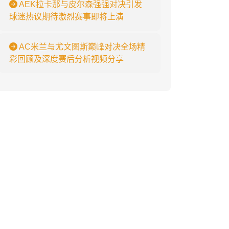
AEK拉卡那与皮尔森强强对决引发
球迷热议期待激烈赛事即将上演
AC米兰与尤文图斯巅峰对决全场精
彩回顾及深度赛后分析视频分享