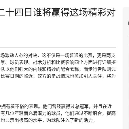
二十四日谁将赢得这场精彩对
开一场激动人心的对决，这不仅是一场普通的比赛，更是两支
背景、球员表现、战术分析和比赛影响四个方面进行详细探
士队以他们强大的内线和精妙的配合著称，而步行者队则凭
着比赛日期的临近，双方的备战情况也愈加引人关注，将为
中拥有着不俗的表现。他们曾经赢得过总冠军，并且在近
拥有几位年轻而充满潜力的球员，他们通过不断磨合，提高
上也显示出极高的水平，为球队注入了新的活力。