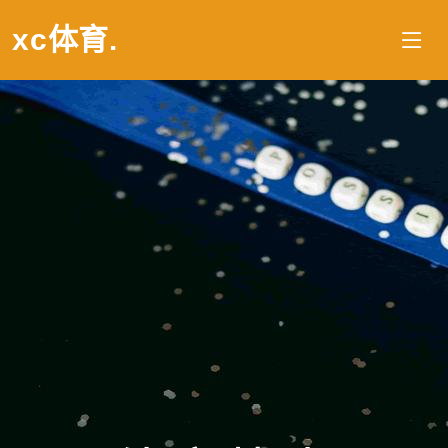
xc体育
.