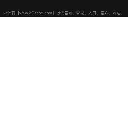
xc体育【www.XCsport.com】提供官网、登录、入口、官方、网站、
平台、网址、网页版、手机版、最新地址、APP下载于一体的现代化
综合企业,将秉承以客户至上的宗旨,自成立以来,深受广大用户信赖。
社交平台
导航
认识xc体育
体育热点
体育明星
服务方向
加入XCSport官网