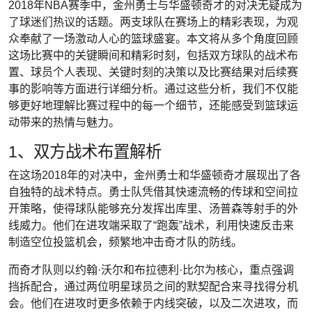
2018年NBA赛季中，金州勇士与华盛顿奇才的对决无疑成为
了球迷们热议的话题。两支球队在赛场上的精彩表现，为观
众奉献了一场激动人心的篮球盛宴。本文将从多个角度回顾
这场比赛中的关键瞬间和精彩时刻，包括双方球队的战术布
置、球员个人表现、关键时刻的决策以及比赛结果对后续赛
事的影响等方面进行详细分析。通过这些分析，我们不仅能
够更好地理解比赛过程中的每一个细节，还能感受到篮球运
动带来的热情与魅力。
1、双方战术布置解析
在这场2018年的对决中，金州勇士和华盛顿奇才展现出了各
自独特的战术特点。勇士队凭借其快速流畅的传球和空间拉
开策略，使得球队能够充分发挥出库里、汤普森等射手的外
线威力。他们在进攻端采取了“跑轰”战术，利用快速反击来
制造空位投篮机会，频繁地冲击奇才队的防线。
而奇才队则以约翰·沃尔和布拉德利·比尔为核心，重点强调
挡拆配合，通过两位明星球员之间的默契配合来寻找得分机
会。他们在进攻时更多依赖于内线突破，以及二次进攻，而