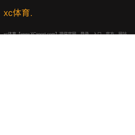
xc体育
.
xc体育【www.XCsport.com】提供官网、登录、入口、官方、网站、
平台、网址、网页版、手机版、最新地址、APP下载于一体的现代化
综合企业,将秉承以客户至上的宗旨,自成立以来,深受广大用户信赖。
社交平台
导航
认识xc体育
体育热点
体育明星
服务方向