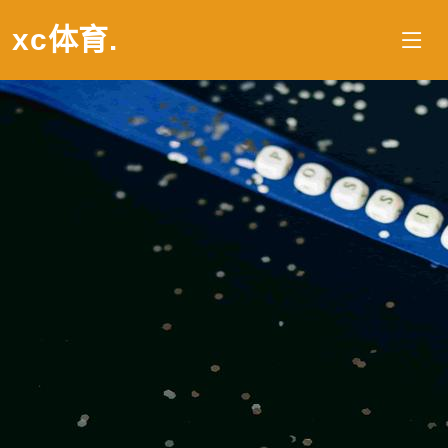
xc体育
.