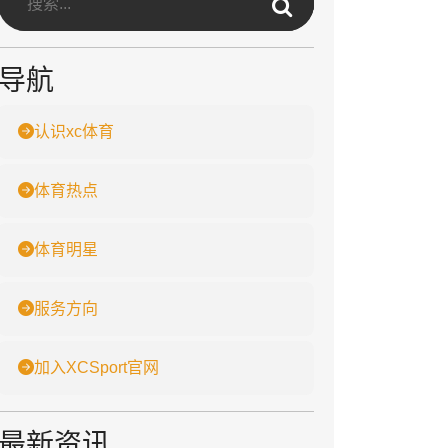
导航
认识xc体育
体育热点
体育明星
服务方向
加入XCSport官网
最新资讯