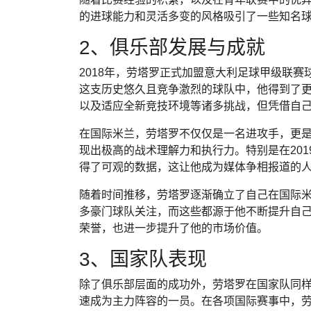
的进球能力和灵活多变的风格吸引了一些知名球队
2、俱乐部发展与成就
2018年，劳塔罗正式加盟意大利足球甲级联
这支历史悠久且竞争激烈的球队中，他得到了
以及适应全新竞技环境等诸多挑战，但凭借自
在国际米兰，劳塔罗不仅仅是一名进攻手，更
现出极高的战术理解力和执行力。特别是在201
得了可观的数据，这让他成为媒体争相报道的
随着时间推移，劳塔罗逐渐确立了自己在国际
多豪门球队关注，而这些都源于他不断提升自
荣誉，也进一步提升了他的市场价值。
3、国家队表现
除了俱乐部层面的成功外，劳塔罗在国家队同样
速成为主力阵容的一员。在各项国际赛事中，