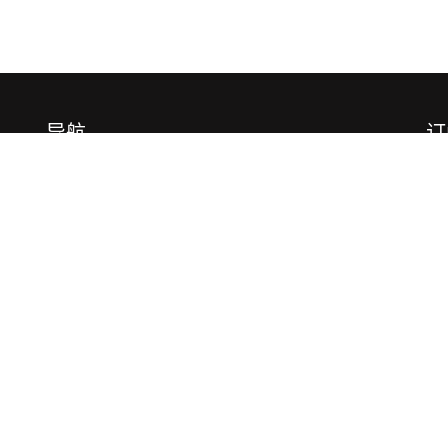
导航
订
认识xc体育
体育热点
订
、官
体育明星
服务方向
、
加入XCSport官网
的宗