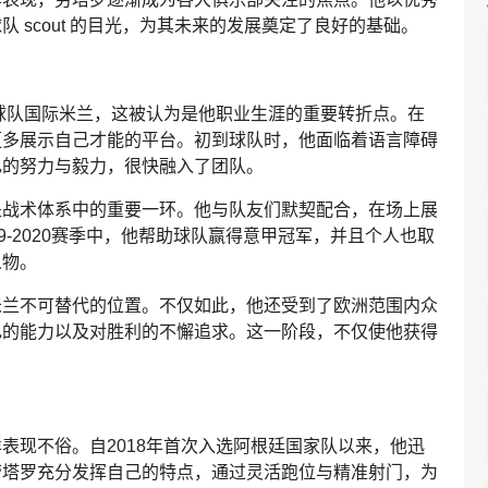
 scout 的目光，为其未来的发展奠定了良好的基础。
赛球队国际米兰，这被认为是他职业生涯的重要转折点。在
更多展示自己才能的平台。初到球队时，他面临着语言障碍
己的努力与毅力，很快融入了团队。
是战术体系中的重要一环。他与队友们默契配合，在场上展
9-2020赛季中，他帮助球队赢得意甲冠军，并且个人也取
人物。
米兰不可替代的位置。不仅如此，他还受到了欧洲范围内众
己的能力以及对胜利的不懈追求。这一阶段，不仅使他获得
表现不俗。自2018年首次入选阿根廷国家队以来，他迅
劳塔罗充分发挥自己的特点，通过灵活跑位与精准射门，为