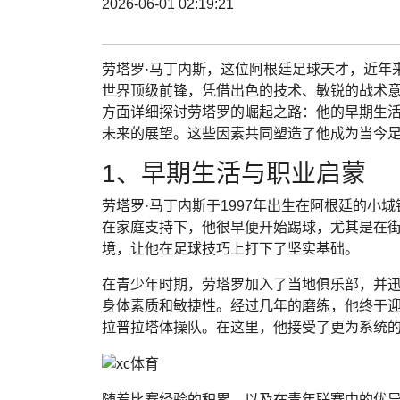
2026-06-01 02:19:21
劳塔罗·马丁内斯，这位阿根廷足球天才，近年
世界顶级前锋，凭借出色的技术、敏锐的战术
方面详细探讨劳塔罗的崛起之路：他的早期生
未来的展望。这些因素共同塑造了他成为当今
1、早期生活与职业启蒙
劳塔罗·马丁内斯于1997年出生在阿根廷的
在家庭支持下，他很早便开始踢球，尤其是在
境，让他在足球技巧上打下了坚实基础。
在青少年时期，劳塔罗加入了当地俱乐部，并
身体素质和敏捷性。经过几年的磨练，他终于
拉普拉塔体操队。在这里，他接受了更为系统
随着比赛经验的积累，以及在青年联赛中的优