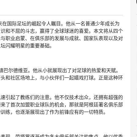
来在国际足坛的崛起令人瞩目。他从一名普通少年成长为
意识和不屈的斗志，赢得了全球球迷的喜爱。本文将从四个
活与职业启蒙、在俱乐部的发展与成就、国家队表现以及对
足坛闪耀明星的重要基础。
小城镇巴尔德维亚。他从小就展现出了对足球的热爱和天赋。
街头和社区场地上，与小伙伴们一起嬉戏打球。正是这种环
迅速引起了教练们的注意。他不仅技术出众，还拥有超强的
迎来了首次加盟职业球队的机会，那就是阿根廷著名俱乐部
的训练，也逐渐展现出了作为前锋应有的一切特质。
异表现，劳塔罗逐渐成为各大俱乐部关注的焦点。他以优秀