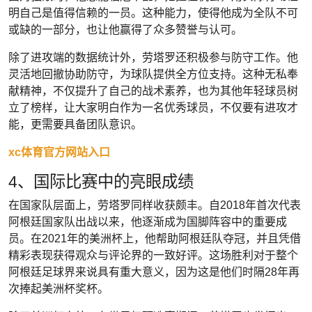
明自己是值得信赖的一员。这种能力，使得他成为全队不可
或缺的一部分，也让他赢得了众多赞誉与认可。
除了进攻端的数据统计外，劳塔罗还积极参与防守工作。他
灵活地回撤协助防守，为球队提供全方位支持。这种无私奉
献精神，不仅提升了自己的战术素养，也为其他年轻球员树
立了榜样，让大家明白作为一名优秀球员，不仅要有进攻才
能，更需要具备团队意识。
xc体育官方网站入口
4、国际比赛中的亮眼成绩
在国家队层面上，劳塔罗同样收获颇丰。自2018年首次代表
阿根廷国家队出战以来，他逐渐成为国脚阵容中的重要成
员。在2021年的美洲杯上，他帮助阿根廷队夺冠，并且凭借
精彩表现获得观众与评论界的一致好评。这场胜利对于整个
阿根廷足球界来说具有重大意义，因为这是他们时隔28年再
次捧起美洲杯奖杯。