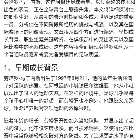
劳塔罗·马丁内斯，这位阿根廷足球新星，以其卓越的技术和
出色的表现，正在全球舞台上崭露头角。本文将详细探讨他
的职业生涯，从最初的青涩时期到如今成为世界足球的重要
一员，分析他在不同阶段所经历的挑战与机遇，以及其在国
际赛场上的闪耀表现。文章将从四个方面进行阐述：早期成
长背景、职业生涯关键转折、在俱乐部中的突出表现以及国
际比赛中的亮眼成绩。这些内容将全面展现劳塔罗如何从一
个普通球员逐渐蜕变为备受瞩目的足球明星。
1、早期成长背景
劳塔罗·马丁内斯出生于1997年8月2日，他的童年生活充满
了对足球的热爱。在阿根廷的小城镇巴尔达维亚，他从小就
展现出了过人的运动天赋。在这样的环境中，足球几乎是每
个孩子心中唯一的梦想，而劳塔罗也不例外。他跟随父亲踢
球，逐渐培养起对这项运动的浓厚兴趣。
随着年龄的增长，劳塔罗开始加入当地球队，并显示出了超
凡的潜力。他不仅速度极快，而且技术娴熟，这使得他在比
赛中常常能够轻松突破对方的防线。为了追求更高水平的竞