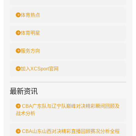
体育热点
体育明星
服务方向
加入XCSport官网
最新资讯
CBA广东队与辽宁队巅峰对决精彩瞬间回顾及
战术分析
CBA山东山西对决精彩直播回顾赛况分析全程