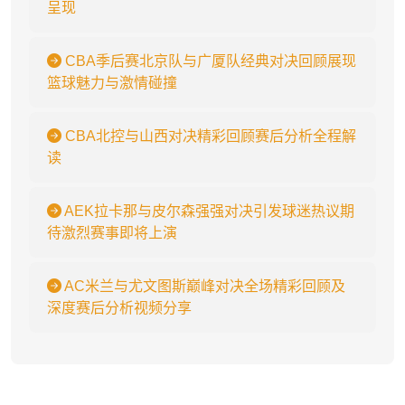
呈现
CBA季后赛北京队与广厦队经典对决回顾展现
篮球魅力与激情碰撞
CBA北控与山西对决精彩回顾赛后分析全程解
读
AEK拉卡那与皮尔森强强对决引发球迷热议期
待激烈赛事即将上演
AC米兰与尤文图斯巅峰对决全场精彩回顾及
深度赛后分析视频分享