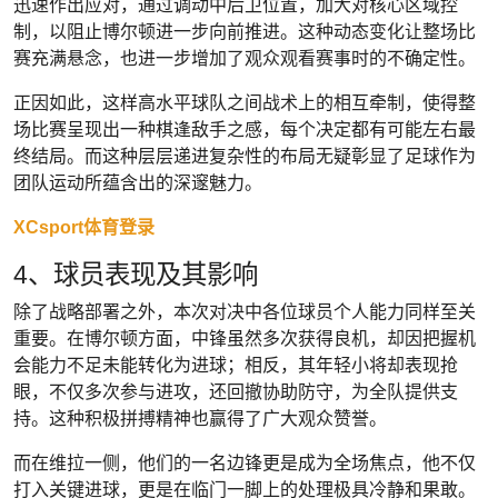
迅速作出应对，通过调动中后卫位置，加大对核心区域控
制，以阻止博尔顿进一步向前推进。这种动态变化让整场比
赛充满悬念，也进一步增加了观众观看赛事时的不确定性。
正因如此，这样高水平球队之间战术上的相互牵制，使得整
场比赛呈现出一种棋逢敌手之感，每个决定都有可能左右最
终结局。而这种层层递进复杂性的布局无疑彰显了足球作为
团队运动所蕴含出的深邃魅力。
XCsport体育登录
4、球员表现及其影响
除了战略部署之外，本次对决中各位球员个人能力同样至关
重要。在博尔顿方面，中锋虽然多次获得良机，却因把握机
会能力不足未能转化为进球；相反，其年轻小将却表现抢
眼，不仅多次参与进攻，还回撤协助防守，为全队提供支
持。这种积极拼搏精神也赢得了广大观众赞誉。
而在维拉一侧，他们的一名边锋更是成为全场焦点，他不仅
打入关键进球，更是在临门一脚上的处理极具冷静和果敢。