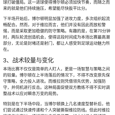
球打破僵局。这一进球使得博尔顿必须加快节奏，而随之而
来的就是他们持续施压，希望能尽快扳平比分。
下半场开始后，博尔顿明显加强了进攻力度，多次组织起流
畅配合。然而，对于维拉而言，他们并没有因此而放松警
惕，而是采取更加稳健的防守策略。有趣的是，在第70分钟
时，两队轮流创造机会，使得这段时间成为本场比赛最高潮
部分，无论是封堵还是射门，都让人感受到足球运动魅力所
在。
3、战术较量与变化
本场比赛不仅仅是简单的人盯人，更是一场智慧与策略之间
的较量。博尔顿在上半场落后的情况下，不得不改变原先保
守策略，全力投入进攻。而维拉则凭借领先优势，加强防
守，并伺机进行反击。这种局面促使双方教练不得不实时调
整战术以应对瞬息万变的局势。
特别是在下半场中段，当博尔顿换上几名速度型替补后，他
们尝试通过快速传递和个人突破撕裂维拉防线。但此时维拉