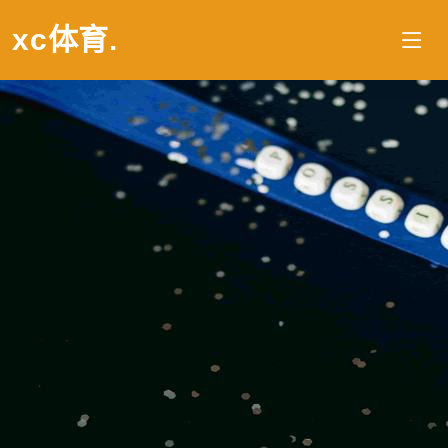
xc体育
.