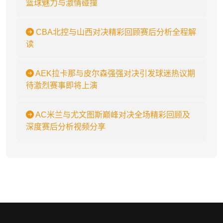
篮球魅力与激情碰撞
CBA北控与山西对决精彩回顾赛后分析全程解
读
AEK拉卡那与皮尔森强强对决引发球迷热议期
待激烈赛事即将上演
AC米兰与尤文图斯巅峰对决全场精彩回顾及
深度赛后分析视频分享