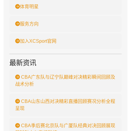
体育明星
服务方向
加入XCSport官网
最新资讯
CBA广东队与辽宁队巅峰对决精彩瞬间回顾及
战术分析
CBA山东山西对决精彩直播回顾赛况分析全程
呈现
CBA季后赛北京队与广厦队经典对决回顾展现