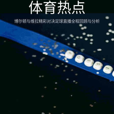
体育热点
博尔顿与维拉精彩对决足球直播全程回顾与分析