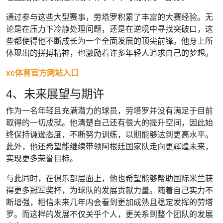
通过参与这些大型赛事，劳塔罗积累了丰富的大赛经验。无
论是在压力下冷静处理问题，还是在逆境中寻找突破口，这
些都使得他不断成长为一个全面发展的顶尖前锋。他身上所
体现出的拼搏精神，也激励着许多年轻人追求自己的梦想。
xc体育官方网站入口
4、未来展望与期许
作为一名年轻且充满潜力的球员，劳塔罗并没有满足于目前
取得的一切成就。他清楚自己还有很大的提升空间，因此始
终保持谦逊态度，不断努力训练，以期能够达到更高水平。
此外，他还希望能继续带领阿根廷国家队走向更辉煌未来，
实现更多荣誉目标。
与此同时，在俱乐部层面上，他也希望能够帮助国际米兰获
得更多冠军奖杯，为球队的发展贡献力量。随着自己实力不
断增强，相信未来几年内会看到更加成熟且稳定发挥的劳塔
罗。而这样的发展不仅关乎个人，更关系到整个团队的发展