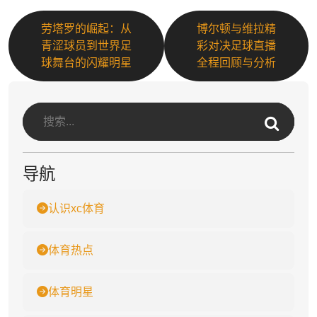
劳塔罗的崛起：从
博尔顿与维拉精
青涩球员到世界足
彩对决足球直播
球舞台的闪耀明星
全程回顾与分析
导航
认识xc体育
体育热点
体育明星