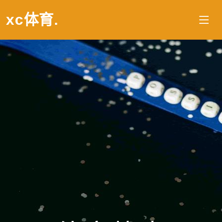
xc体育
.