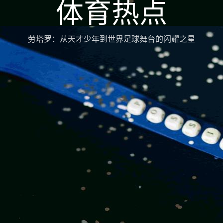
体育热点
劳塔罗：从天才少年到世界足球舞台的闪耀之星