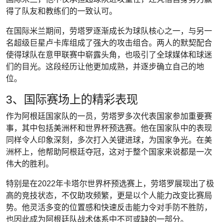
得了队友和教练们的一致认可。
在国际米兰期间，劳塔罗逐渐成长为球队核心之一，与另一
名超级巨星卢卡库组成了强大的攻击组合。两人的默契配合
使得球队在意甲联赛中崭露头角，也吸引了全球媒体和球迷
们的目光。这段经历让他更加成熟，并逐步确立自己的地
位。
3、国际赛场上的精彩表现
作为阿根廷国家队的一员，劳塔罗多次代表国家参加重要赛
事，其中包括美洲杯和世界杯预选赛。他在国家队中的表现
同样令人印象深刻，多次打入关键进球，为国家争光。在美
洲杯上，他帮助阿根廷夺冠，这对于整个国家来说都是一次
伟大的胜利。
特别是在2022年卡塔尔世界杯预选赛上，劳塔罗展现出了极
高的竞技状态，不仅助攻频繁，更是以个人能力改变比赛局
势。他灵活多变的位置感和快速反击能力令对手防不胜防，
也因此成为阿根廷队战术体系中不可或缺的一部分。